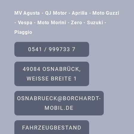
MV Agusta - QJ Motor - Aprilia - Moto Guzzi
- Vespa - Moto Morini - Zero - Suzuki -
Piaggio
0541 / 999733 7
49084 OSNABRÜCK,
WEISSE BREITE 1
OSNABRUECK@BORCHARDT-
MOBIL.DE
FAHRZEUGBESTAND