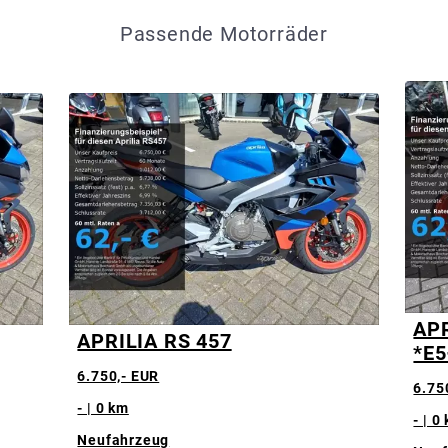
Passende Motorräder
APR
APRILIA RS 457
*E
6.750,- EUR
6.75
- | 0 km
- | 0
Neufahrzeug