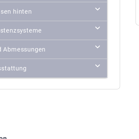
sen hinten
istenzsysteme
d Abmessungen
stattung
ion