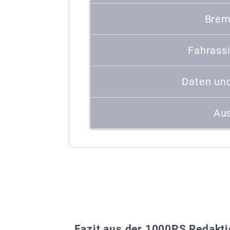
Brem
Fahrass
Daten un
Aus
Fazit aus der 1000PS Redakt