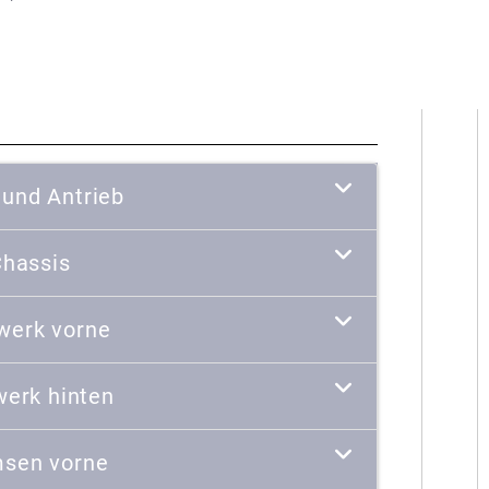
 und Antrieb
hassis
werk vorne
werk hinten
sen vorne