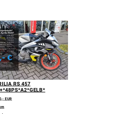
ILIA RS 457
5+*48PS*A2*GELB*
0,- EUR
 km