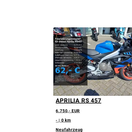
APRILIA RS 457
6.750,- EUR
- | 0 km
Neufahrzeug