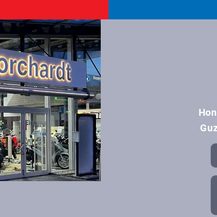
Hon
Guz