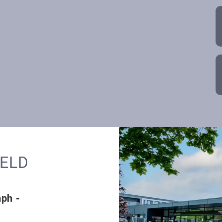
FELD
mph -