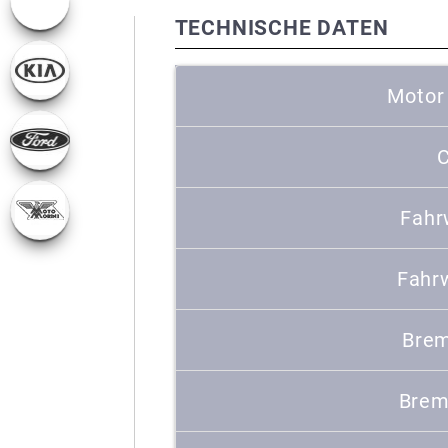
TECHNISCHE DATEN
Motor
C
Fahr
Fahr
Brem
Brem