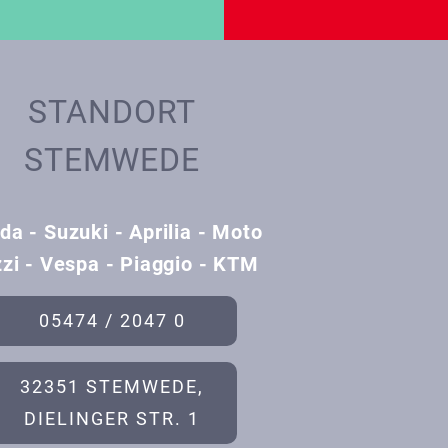
STANDORT
STEMWEDE
da - Suzuki - Aprilia - Moto
zi - Vespa - Piaggio - KTM
05474 / 2047 0
32351 STEMWEDE,
DIELINGER STR. 1