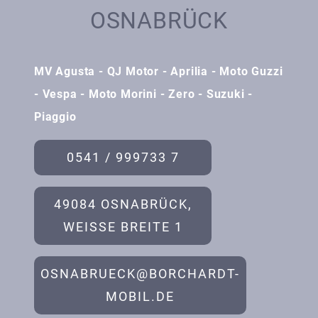
OSNABRÜCK
MV Agusta - QJ Motor - Aprilia - Moto Guzzi
- Vespa - Moto Morini - Zero - Suzuki -
Piaggio
0541 / 999733 7
49084 OSNABRÜCK,
WEISSE BREITE 1
OSNABRUECK@BORCHARDT-
MOBIL.DE