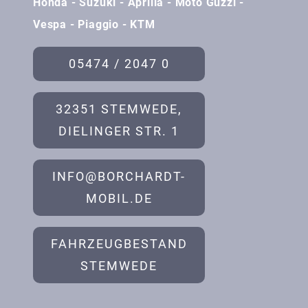
Honda - Suzuki - Aprilia - Moto Guzzi -
Vespa - Piaggio - KTM
05474 / 2047 0
32351 STEMWEDE,
DIELINGER STR. 1
INFO@BORCHARDT-
MOBIL.DE
FAHRZEUGBESTAND
STEMWEDE