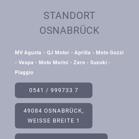
STANDORT
OSNABRÜCK
MV Agusta - QJ Motor - Aprilia - Moto Guzzi
- Vespa - Moto Morini - Zero - Suzuki -
Piaggio
0541 / 999733 7
49084 OSNABRÜCK,
WEISSE BREITE 1