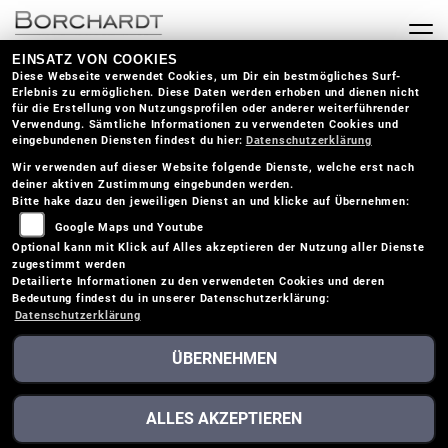
EINSATZ VON COOKIES
Diese Webseite verwendet Cookies, um Dir ein bestmögliches Surf-
HONDA WN7 (2026)
Erlebnis zu ermöglichen. Diese Daten werden erhoben und dienen nicht
für die Erstellung von Nutzungsprofilen oder anderer weiterführender
Verwendung. Sämtliche Informationen zu verwendeten Cookies und
eingebundenen Diensten findest du hier:
Datenschutzerklärung
Wir verwenden auf dieser Website folgende Dienste, welche erst nach
TECHNISCHE DATEN
deiner aktiven Zustimmung eingebunden werden.
Bitte hake dazu den jeweiligen Dienst an und klicke auf Übernehmen:
Google Maps und Youtube
Motor und Antrieb
Optional kann mit Klick auf Alles akzeptieren der Nutzung aller Dienste
zugestimmt werden
Detailierte Informationen zu den verwendeten Cookies und deren
Bedeutung findest du in unserer Datenschutzerklärung:
Chassis
Datenschutzerklärung
ÜBERNEHMEN
Fahrwerk vorne
ALLES AKZEPTIEREN
Fahrwerk hinten