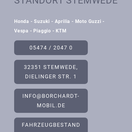
STANDORT STEMWEDE
Honda - Suzuki - Aprilia - Moto Guzzi -
Vespa - Piaggio - KTM
05474 / 2047 0
32351 STEMWEDE,
DIELINGER STR. 1
INFO@BORCHARDT-
MOBIL.DE
FAHRZEUGBESTAND