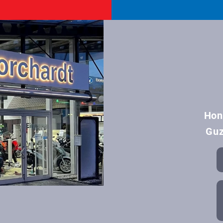
Hon
Guz