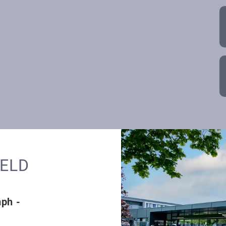
FELD
mph -