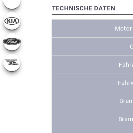
TECHNISCHE DATEN
Motor
C
Fahr
Fahr
Brem
Brem