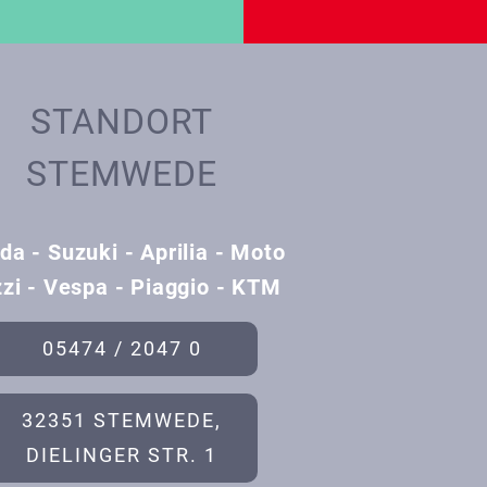
STANDORT
STEMWEDE
da - Suzuki - Aprilia - Moto
zi - Vespa - Piaggio - KTM
05474 / 2047 0
32351 STEMWEDE,
DIELINGER STR. 1