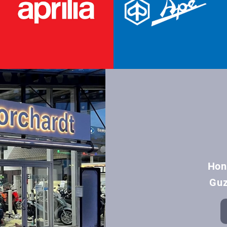
Hon
Guz