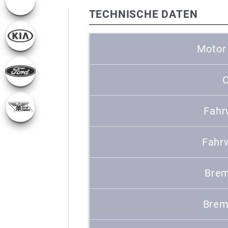
TECHNISCHE DATEN
Motor
C
Fahr
Fahr
Brem
Brem