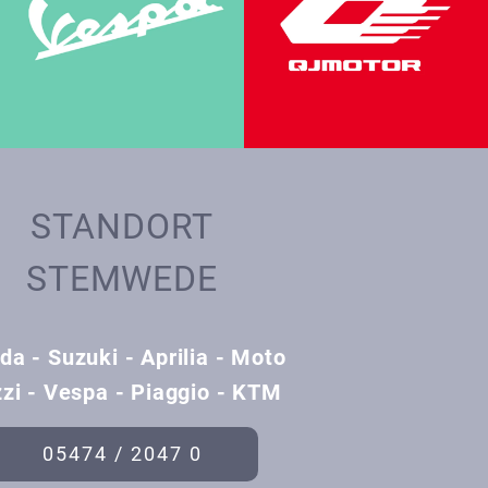
STANDORT
STEMWEDE
da - Suzuki - Aprilia - Moto
zi - Vespa - Piaggio - KTM
05474 / 2047 0