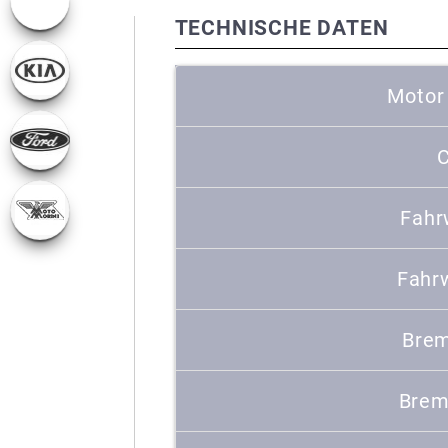
TECHNISCHE DATEN
Motor
C
Fahr
Fahr
Brem
Brem