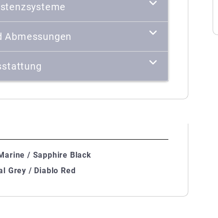
istenzsysteme
d Abmessungen
stattung
arine / Sapphire Black
l Grey / Diablo Red