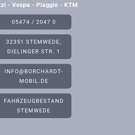
zi - Vespa - Piaggio - KTM
05474 / 2047 0
32351 STEMWEDE,
DIELINGER STR. 1
INFO@BORCHARDT-
MOBIL.DE
FAHRZEUGBESTAND
STEMWEDE