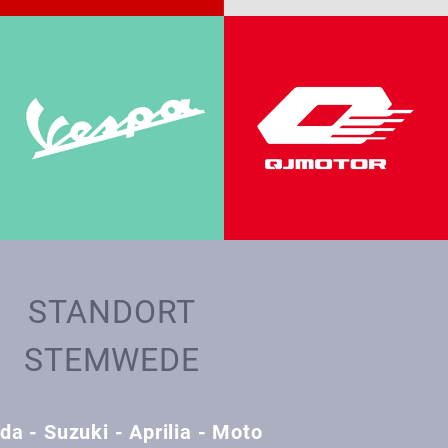
STANDORT
STEMWEDE
da - Suzuki - Aprilia - Moto