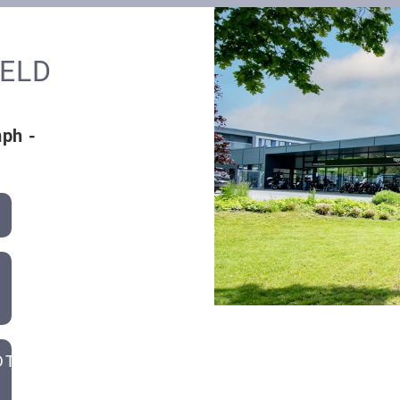
FELD
mph -
T-