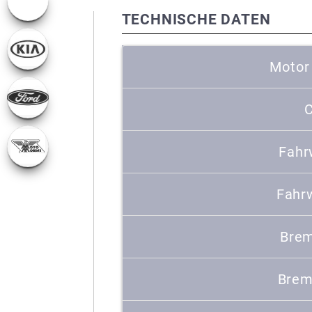
TECHNISCHE DATEN
Motor
C
Fahr
Fahr
Brem
Brem