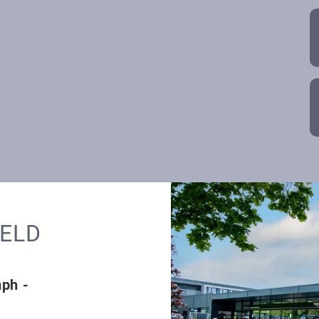
FELD
mph -