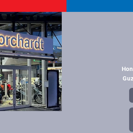
Hon
Guz