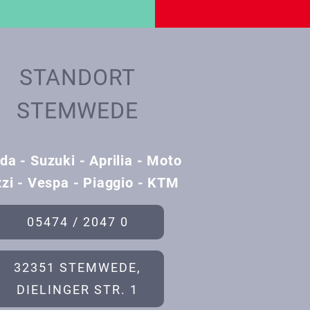
STANDORT
STEMWEDE
da - Suzuki - Aprilia - Moto
zi - Vespa - Piaggio - KTM
05474 / 2047 0
32351 STEMWEDE,
DIELINGER STR. 1