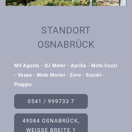
STANDORT
OSNABRÜCK
MV Agusta - QJ Motor - Aprilia - Moto Guzzi
- Vespa - Moto Morini - Zero - Suzuki -
Piaggio
0541 / 999733 7
49084 OSNABRÜCK,
WEISSE BREITE 1